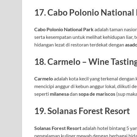
17.
Cabo Polonio National 
Cabo Polonio National Park
adalah taman nasio
serta kesempatan untuk melihat kehidupan liar, t
hidangan lezat di restoran terdekat dengan
asad
18.
Carmelo – Wine Tasting
Carmelo
adalah kota kecil yang terkenal dengan
mencicipi anggur di kebun anggur lokal, diikut
seperti
milanesa
dan
sopa de mariscos
(sup maka
19.
Solanas Forest Resort
Solanas Forest Resort
adalah hotel bintang 5 yan
pengalaman kuliner mewah dengan berbagai hida