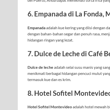
del Puerto, Anda dapat menikmati torta frita yan
6.
Empanada di La Fonda, 
Empanada
adalah kue kering yang diisi dengan d
dengan bahan-bahan segar dan penuh rasa, menj
hidangan ringan yang lezat.
7.
Dulce de Leche di Café 
Dulce de leche
adalah selai susu manis yang sang
menikmati berbagai hidangan pencuci mulut yan
termasuk kue dan es krim.
8.
Hotel Sofitel Montevide
Hotel Sofitel Montevideo
adalah hotel mewah b