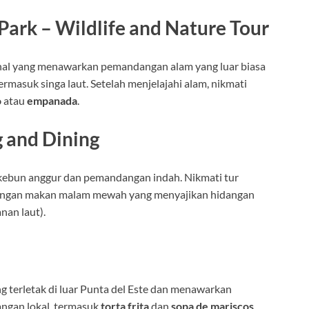
Park – Wildlife and Nature Tour
nal yang menawarkan pemandangan alam yang luar biasa
ermasuk singa laut. Setelah menjelajahi alam, nikmati
o
atau
empanada
.
 and Dining
 kebun anggur dan pemandangan indah. Nikmati tur
i dengan makan malam mewah yang menyajikan hidangan
nan laut).
g terletak di luar Punta del Este dan menawarkan
ngan lokal, termasuk
torta frita
dan
sopa de mariscos
.