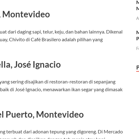
M
M
o, Montevideo
A
 dari daging sapi, telur, keju, dan bahan lainnya. Dikenal
M
P
uay, Chivito di Café Brasilero adalah pilihan yang
F
la, José Ignacio
yang sering disajikan di restoran-restoran di sepanjang
erbaik di José Ignacio, menawarkan ikan segar yang dimasak
el Puerto, Montevideo
ng terbuat dari adonan tepung yang digoreng. Di Mercado