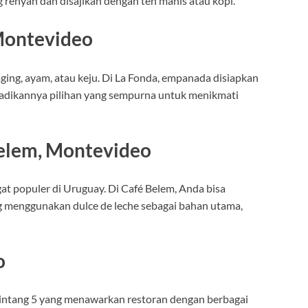
g renyah dan disajikan dengan teh manis atau kopi.
Montevideo
aging, ayam, atau keju. Di La Fonda, empanada disiapkan
adikannya pilihan yang sempurna untuk menikmati
Belem, Montevideo
at populer di Uruguay. Di Café Belem, Anda bisa
g menggunakan dulce de leche sebagai bahan utama,
o
intang 5 yang menawarkan restoran dengan berbagai