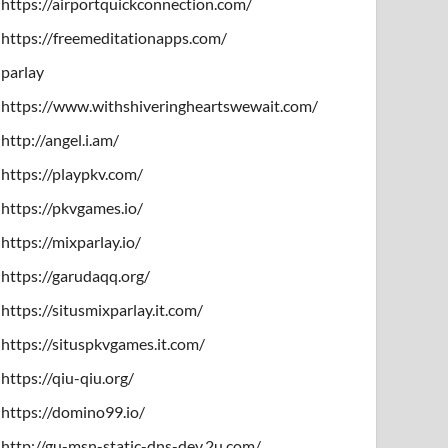
https://airportquickconnection.com/
https://freemeditationapps.com/
parlay
https://www.withshiveringheartswewait.com/
http://angel.i.am/
https://playpkv.com/
https://pkvgames.io/
https://mixparlay.io/
https://garudaqq.org/
https://situsmixparlay.it.com/
https://situspkvgames.it.com/
https://qiu-qiu.org/
https://domino99.io/
http://gu-msn-static-dns-dev.2u.com/