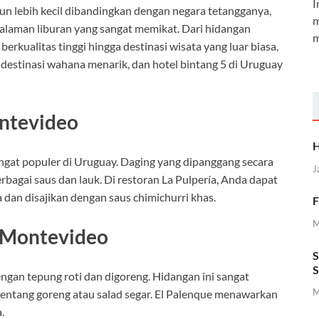
I
un lebih kecil dibandingkan dengan negara tetangganya,
m
alaman liburan yang sangat memikat. Dari hidangan
m
rkualitas tinggi hingga destinasi wisata yang luar biasa,
estinasi wahana menarik, dan hotel bintang 5 di Uruguay
ontevideo
H
gat populer di Uruguay. Daging yang dipanggang secara
J
berbagai saus dan lauk. Di restoran La Pulpería, Anda dapat
an disajikan dengan saus chimichurri khas.
F
M
, Montevideo
S
S
ngan tepung roti dan digoreng. Hidangan ini sangat
M
kentang goreng atau salad segar. El Palenque menawarkan
.