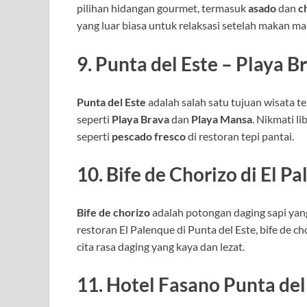
pilihan hidangan gourmet, termasuk
asado
dan
c
yang luar biasa untuk relaksasi setelah makan ma
9.
Punta del Este – Playa 
Punta del Este
adalah salah satu tujuan wisata 
seperti
Playa Brava
dan
Playa Mansa
. Nikmati l
seperti
pescado fresco
di restoran tepi pantai.
10.
Bife de Chorizo di El P
Bife de chorizo
adalah potongan daging sapi yang
restoran El Palenque di Punta del Este, bife de
cita rasa daging yang kaya dan lezat.
11.
Hotel Fasano Punta del