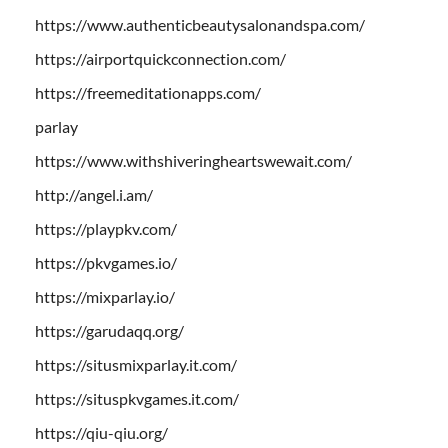
https://www.authenticbeautysalonandspa.com/
https://airportquickconnection.com/
https://freemeditationapps.com/
parlay
https://www.withshiveringheartswewait.com/
http://angel.i.am/
https://playpkv.com/
https://pkvgames.io/
https://mixparlay.io/
https://garudaqq.org/
https://situsmixparlay.it.com/
https://situspkvgames.it.com/
https://qiu-qiu.org/