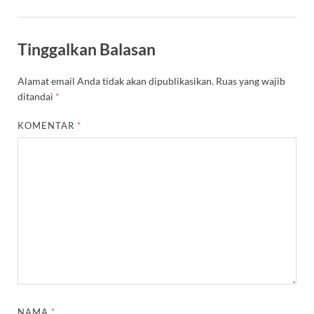
Tinggalkan Balasan
Alamat email Anda tidak akan dipublikasikan.
Ruas yang wajib
ditandai
*
KOMENTAR
*
NAMA
*