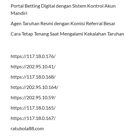
Portal Betting Digital dengan Sistem Kontrol Akun
Mandiri
Agen Taruhan Resmi dengan Komisi Referral Besar
Cara Tetap Tenang Saat Mengalami Kekalahan Taruhan
https://117.18.0.176/
https://202.95.10.41/
https://117.18.0.168/
https://202.95.10.164/
https://202.95.10.59/
https://117.18.0.165/
https://117.18.0.167/
ratubola88.com