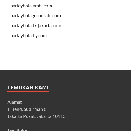
parlaybolajambi.com
parlaybolagorontalo.com
parlayboladkijakarta.com
parlayboladiy.com
TEMUKAN KAMI
Alamat
Jl. Jend. Sudirman 8
Jakarta Pusat, Jakarta 10110
Jam Buka