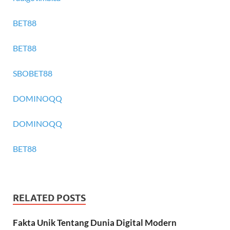
BET88
BET88
SBOBET88
DOMINOQQ
DOMINOQQ
BET88
RELATED POSTS
Fakta Unik Tentang Dunia Digital Modern