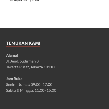
TEMUKAN KAMI
Alamat
Jl. Jend. Sudirman 8
Jakarta Pusat, Jakarta 10110
Jam Buka
Senin—Jumat: 09:00–17:00
Sabtu & Minggu: 11:00–15:00