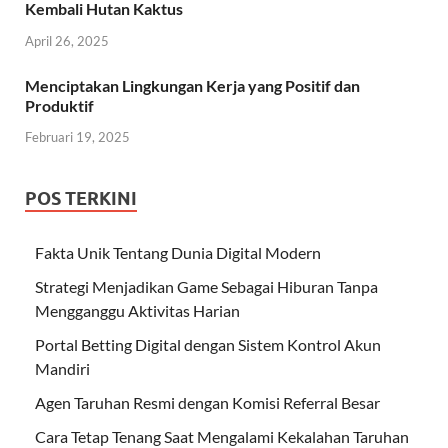
Kembali Hutan Kaktus
April 26, 2025
Menciptakan Lingkungan Kerja yang Positif dan
Produktif
Februari 19, 2025
POS TERKINI
Fakta Unik Tentang Dunia Digital Modern
Strategi Menjadikan Game Sebagai Hiburan Tanpa
Mengganggu Aktivitas Harian
Portal Betting Digital dengan Sistem Kontrol Akun
Mandiri
Agen Taruhan Resmi dengan Komisi Referral Besar
Cara Tetap Tenang Saat Mengalami Kekalahan Taruhan