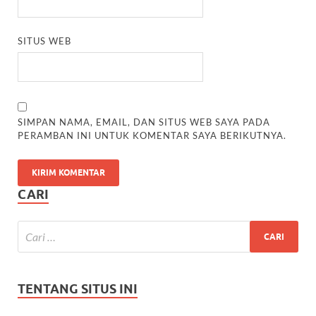
SITUS WEB
SIMPAN NAMA, EMAIL, DAN SITUS WEB SAYA PADA
PERAMBAN INI UNTUK KOMENTAR SAYA BERIKUTNYA.
CARI
TENTANG SITUS INI