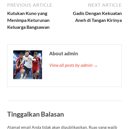
PREVIOUS ARTICLE
NEXT ARTICLE
Kutukan Kuno yang
Gadis Dengan Kekuatan
Menimpa Keturunan
Aneh di Tangan Kirinya
Keluarga Bangsawan
About admin
View all posts by admin →
Tinggalkan Balasan
Alamat email Anda tidak akan dipublikasikan.
Ruas yang wajib