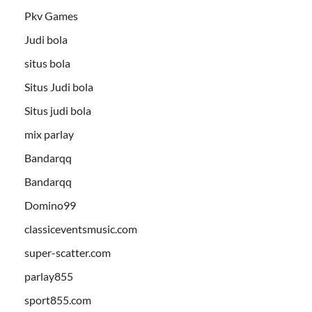
Pkv Games
Judi bola
situs bola
Situs Judi bola
Situs judi bola
mix parlay
Bandarqq
Bandarqq
Domino99
classiceventsmusic.com
super-scatter.com
parlay855
sport855.com