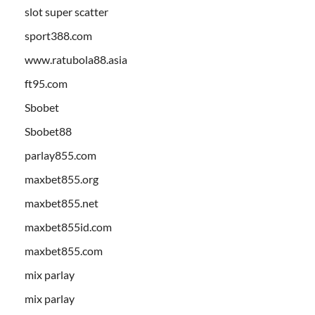
slot super scatter
sport388.com
www.ratubola88.asia
ft95.com
Sbobet
Sbobet88
parlay855.com
maxbet855.org
maxbet855.net
maxbet855id.com
maxbet855.com
mix parlay
mix parlay