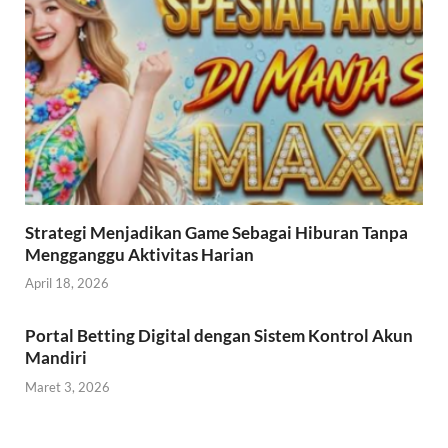
Strategi Menjadikan Game Sebagai Hiburan Tanpa
Mengganggu Aktivitas Harian
April 18, 2026
Portal Betting Digital dengan Sistem Kontrol Akun
Mandiri
Maret 3, 2026