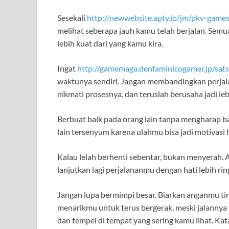
Sesekali
http://newwebsite.apty.io/jm/pkv-games
melihat seberapa jauh kamu telah berjalan. Sem
lebih kuat dari yang kamu kira.
Ingat
http://gamemaga.denfaminicogamer.jp/sats
waktunya sendiri. Jangan membandingkan perjala
nikmati prosesnya, dan teruslah berusaha jadi leb
Berbuat baik pada orang lain tanpa mengharap b
lain tersenyum karena ulahmu bisa jadi motivasi h
Kalau lelah berhenti sebentar, bukan menyerah. A
lanjutkan lagi perjalananmu dengan hati lebih ring
Jangan lupa bermimpi besar. Biarkan anganmu tin
menarikmu untuk terus bergerak, meski jalannya 
dan tempel di tempat yang sering kamu lihat. Ka