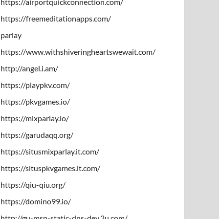
https://airportquickconnection.com/
https://freemeditationapps.com/
parlay
https://www.withshiveringheartswewait.com/
http://angel.i.am/
https://playpkv.com/
https://pkvgames.io/
https://mixparlay.io/
https://garudaqq.org/
https://situsmixparlay.it.com/
https://situspkvgames.it.com/
https://qiu-qiu.org/
https://domino99.io/
http://gu-msn-static-dns-dev.2u.com/