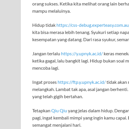
orang sukses. Ketika kita melihat orang lain berha
mampu melaluinya.
Hidup tidak
https://css-debug.experteasy.com.au
kita bisa merasa lebih tenang. Syukuri setiap napa
kesempatan yang datang. Dari rasa syukur, seman
Jangan terlalu
https://y.upnyk.ac.id/
keras menekan
ketika gagal, lalu bangkit lagi. Hidup bukan soal
mencoba lagi.
Ingat proses
https://ftp.y.upnyk.ac.id/
tidak akan m
melangkah. Lambat tak apa, asal jangan berhenti
yang telah gigih bertahan.
Tetapkan
Qiu Qiu
yang jelas dalam hidup. Dengan
pagi, ingat kembali mimpi yang ingin kamu capai
semangat menjalani hari.