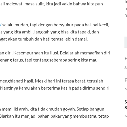
I
sil melewati masa sulit, kita jadi yakin bahwa kita pun
m
m
/
selalu mudah, tapi dengan bersyukur pada hal-hal kecil,
s yang kita ambil, langkah yang bisa kita tapaki, dan
gat akan tumbuh dan hati terasa lebih damai.
 diri. Kesempurnaan itu ilusi. Belajarlah memaafkan diri
H
 menang terus, tapi tentang seberapa sering kita mau
J
F
enghianati hasil. Meski hari ini terasa berat, teruslah
. Nantinya kamu akan berterima kasih pada dirimu sendiri
M
S
S
 memiliki arah, kita tidak mudah goyah. Setiap bangun
. Biarkan itu menjadi bahan bakar yang membuatmu tetap
M