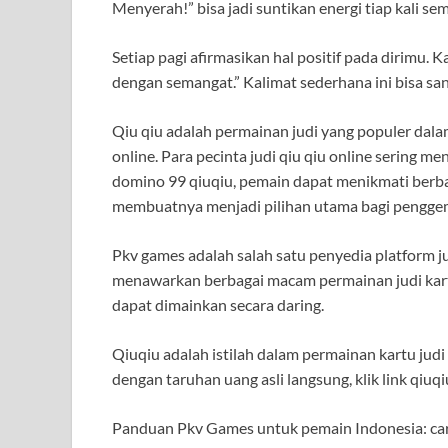
Menyerah!” bisa jadi suntikan energi tiap kali s
Setiap pagi afirmasikan hal positif pada dirimu. K
dengan semangat.” Kalimat sederhana ini bisa s
Qiu qiu adalah permainan judi yang populer dala
online. Para pecinta judi qiu qiu online sering m
domino 99 qiuqiu, pemain dapat menikmati berba
membuatnya menjadi pilihan utama bagi penggema
Pkv games adalah salah satu penyedia platform j
menawarkan berbagai macam permainan judi kart
dapat dimainkan secara daring.
Qiuqiu adalah istilah dalam permainan kartu judi
dengan taruhan uang asli langsung, klik link qiu
Panduan Pkv Games untuk pemain Indonesia: cara