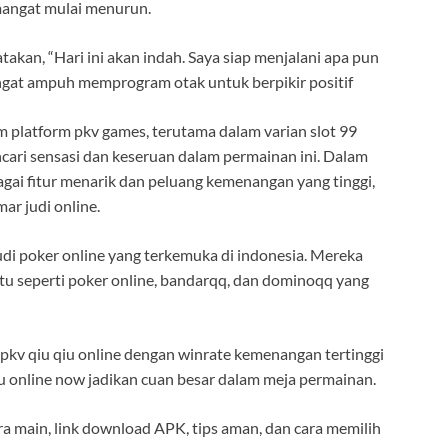
emangat mulai menurun.
atakan, “Hari ini akan indah. Saya siap menjalani apa pun
angat ampuh memprogram otak untuk berpikir positif
m platform pkv games, terutama dalam varian slot 99
encari sensasi dan keseruan dalam permainan ini. Dalam
gai fitur menarik dan peluang kemenangan yang tinggi,
r judi online.
udi poker online yang terkemuka di indonesia. Mereka
u seperti poker online, bandarqq, dan dominoqq yang
 pkv qiu qiu online dengan winrate kemenangan tertinggi
qiu online now jadikan cuan besar dalam meja permainan.
 main, link download APK, tips aman, dan cara memilih