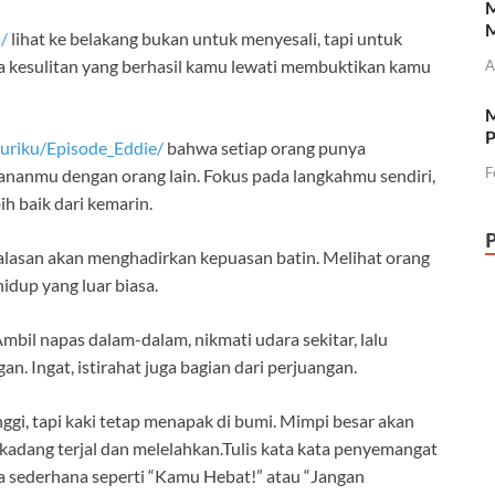
M
M
/
lihat ke belakang bukan untuk menyesali, tapi untuk
ua kesulitan yang berhasil kamu lewati membuktikan kamu
A
M
P
uriku/Episode_Eddie/
bahwa setiap orang punya
F
nanmu dengan orang lain. Fokus pada langkahmu sendiri,
ih baik dari kemarin.
alasan akan menghadirkan kepuasan batin. Melihat orang
idup yang luar biasa.
mbil napas dalam-dalam, nikmati udara sekitar, lalu
an. Ingat, istirahat juga bagian dari perjuangan.
ggi, tapi kaki tetap menapak di bumi. Mimpi besar akan
kadang terjal dan melelahkan.Tulis kata kata penyemangat
ta sederhana seperti “Kamu Hebat!” atau “Jangan