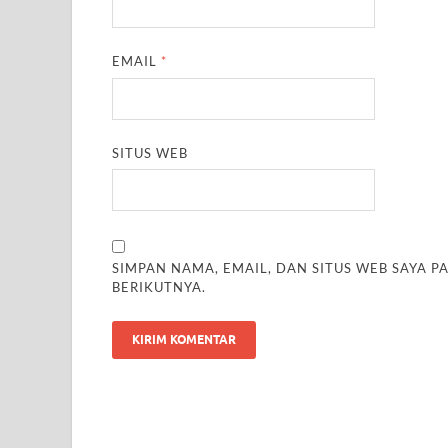
EMAIL
*
SITUS WEB
SIMPAN NAMA, EMAIL, DAN SITUS WEB SAYA 
BERIKUTNYA.