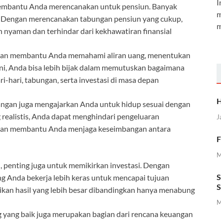
I
embantu Anda merencanakan untuk pensiun. Banyak
m
i. Dengan merencanakan tabungan pensiun yang cukup,
m
nyaman dan terhindar dari kekhawatiran finansial
an membantu Anda memahami aliran uang, menentukan
ini, Anda bisa lebih bijak dalam memutuskan bagaimana
-hari, tabungan, serta investasi di masa depan
H
ngan juga mengajarkan Anda untuk hidup sesuai dengan
ealistis, Anda dapat menghindari pengeluaran
J
 akan membantu Anda menjaga keseimbangan antara
F
M
, penting juga untuk memikirkan investasi. Dengan
S
ng Anda bekerja lebih keras untuk mencapai tujuan
S
rikan hasil yang lebih besar dibandingkan hanya menabung
M
 yang baik juga merupakan bagian dari rencana keuangan