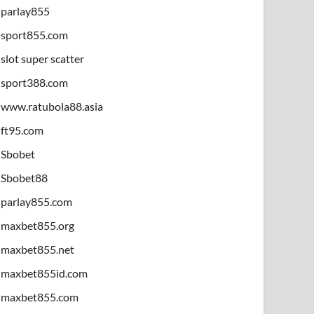
parlay855
sport855.com
slot super scatter
sport388.com
www.ratubola88.asia
ft95.com
Sbobet
Sbobet88
parlay855.com
maxbet855.org
maxbet855.net
maxbet855id.com
maxbet855.com