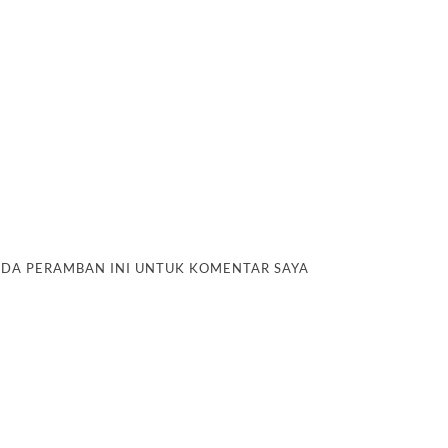
PADA PERAMBAN INI UNTUK KOMENTAR SAYA