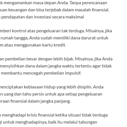
tuk mengamankan masa depan Anda. Tanpa perencanaan
uan keuangan dan bisa terjebak dalam masalah finansial.
pendapatan dan investasi secara maksimal
eri kontrol atas pengeluaran tak terduga. Misalnya, jika
n rumah tangga, Anda sudah memiliki dana darurat untuk
m atau menggunakan kartu kredit.
embelian besar dengan lebih bijak. Misalnya, jika Anda
menyisihkan dana dalam jangka waktu tertentu agar tidak
ga membantu mencegah pembelian impulsif.
menciptakan kebiasaan hidup yang lebih disiplin. Anda
n uang dan tahu persis untuk apa setiap pengeluaran
aan finansial dalam jangka panjang.
menghadapi krisis finansial ketika situasi tidak terduga
 untuk menghadapinya, baik itu melalui tabungan