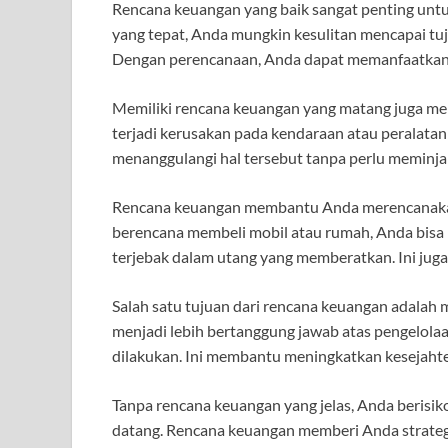
Rencana keuangan yang baik sangat penting un
yang tepat, Anda mungkin kesulitan mencapai tuj
Dengan perencanaan, Anda dapat memanfaatkan 
Memiliki rencana keuangan yang matang juga memb
terjadi kerusakan pada kendaraan atau peralata
menanggulangi hal tersebut tanpa perlu meminja
Rencana keuangan membantu Anda merencanakan p
berencana membeli mobil atau rumah, Anda bisa 
terjebak dalam utang yang memberatkan. Ini ju
Salah satu tujuan dari rencana keuangan adalah 
menjadi lebih bertanggung jawab atas pengelolaa
dilakukan. Ini membantu meningkatkan kesejahter
Tanpa rencana keuangan yang jelas, Anda berisiko 
datang. Rencana keuangan memberi Anda strategi