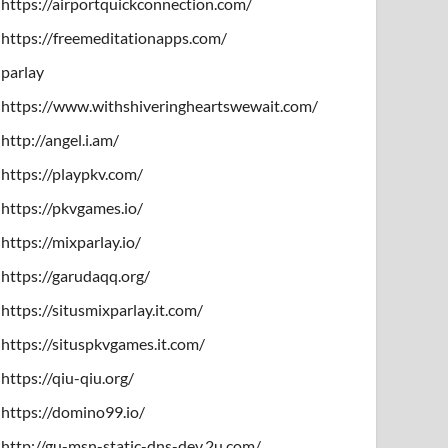
https://airportquickconnection.com/
https://freemeditationapps.com/
parlay
https://www.withshiveringheartswewait.com/
http://angel.i.am/
https://playpkv.com/
https://pkvgames.io/
https://mixparlay.io/
https://garudaqq.org/
https://situsmixparlay.it.com/
https://situspkvgames.it.com/
https://qiu-qiu.org/
https://domino99.io/
http://gu-msn-static-dns-dev.2u.com/