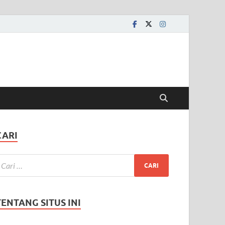
CARI
TENTANG SITUS INI