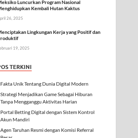
eksiko Luncurkan Program Nasional
enghidupkan Kembali Hutan Kaktus
pril 26, 2025
enciptakan Lingkungan Kerja yang Positif dan
roduktif
ebruari 19, 2025
POS TERKINI
Fakta Unik Tentang Dunia Digital Modern
Strategi Menjadikan Game Sebagai Hiburan
Tanpa Mengganggu Aktivitas Harian
Portal Betting Digital dengan Sistem Kontrol
Akun Mandiri
Agen Taruhan Resmi dengan Komisi Referral
Besar