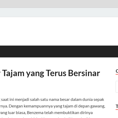
 Tajam yang Terus Bersinar
 saat ini menjadi salah satu nama besar dalam dunia sepak
iernya. Dengan kemampuannya yang tajam di depan gawang,
 yang luar biasa, Benzema telah membuktikan dirinya