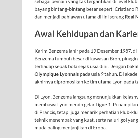
sebagai pemain yang tak tergantikan di level klub
bayang bintang-bintang besar seperti Cristian
dan menjadi pahlawan utama di lini serang
Real 
Awal Kehidupan dan Karier
Karim Benzema lahir pada 19 Desember 1987, di Ly
Benzema tumbuh besar di kawasan Bron, pinggir
terhadap sepak bola sejak usia dini. Dengan bak
Olympique Lyonnais
pada usia 9 tahun. Di akad
akhirnya dipromosikan ke tim utama Lyon pada t
Di Lyon, Benzema langsung menunjukkan kelasny
membawa Lyon meraih gelar
Ligue 1
. Penampila
di Prancis, tetapi juga menarik perhatian klub-
teknik menembak yang kuat, serta naluri gol yan
muda paling menjanjikan di Eropa.