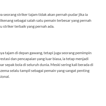
seorang striker tajam tidak akan pernah pudar jika ia
 dikenang sebagai salah satu pemain terbesar yang pernah
u striker terbaik yang pernah ada.
nya tajam di depan gawang, tetapi juga seorang pemimpin
stasi dan pencapaian yang luar biasa, ia tetap menjadi
r sepak bola di seluruh dunia. Meski sering kali berada di
zema selalu tampil sebagai pemain yang sangat penting
ional.