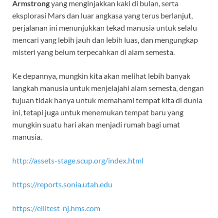
Armstrong
yang menginjakkan kaki di bulan, serta
eksplorasi Mars dan luar angkasa yang terus berlanjut,
perjalanan ini menunjukkan tekad manusia untuk selalu
mencari yang lebih jauh dan lebih luas, dan mengungkap
misteri yang belum terpecahkan di alam semesta.
Ke depannya, mungkin kita akan melihat lebih banyak
langkah manusia untuk menjelajahi alam semesta, dengan
tujuan tidak hanya untuk memahami tempat kita di dunia
ini, tetapi juga untuk menemukan tempat baru yang
mungkin suatu hari akan menjadi rumah bagi umat
manusia.
http://assets-stage.scup.org/index.html
https://reports.sonia.utah.edu
https://ellitest-nj.hms.com