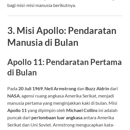
bagi misi-misi manusia berikutnya.
3. Misi Apollo: Pendaratan
Manusia di Bulan
Apollo 11: Pendaratan Pertama
di Bulan
Pada
20 Juli 1969
,
Neil Armstrong
dan
Buzz Aldrin
dari
NASA
, agensi ruang angkasa Amerika Serikat, menjadi
manusia pertama yang menginjakkan kaki di bulan. Misi
Apollo 11
yang dipimpin oleh
Michael Collins
ini adalah
puncak dari
perlombaan luar angkasa
antara Amerika
Serikat dan Uni Soviet. Armstrong mengucapkan kata-