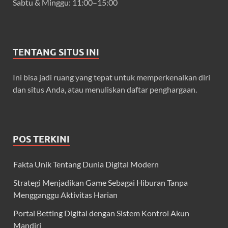
Sabtu & Minggu: 11:00–15:00
TENTANG SITUS INI
Ini bisa jadi ruang yang tepat untuk memperkenalkan diri
dan situs Anda, atau menuliskan daftar penghargaan.
POS TERKINI
Fakta Unik Tentang Dunia Digital Modern
Strategi Menjadikan Game Sebagai Hiburan Tanpa
Mengganggu Aktivitas Harian
Portal Betting Digital dengan Sistem Kontrol Akun
Mandiri