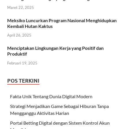
Maret 22, 2025
Meksiko Luncurkan Program Nasional Menghidupkan
Kembali Hutan Kaktus
April 26, 2025
Menciptakan Lingkungan Kerja yang Positif dan
Produktif
Februari 19, 2025
POS TERKINI
Fakta Unik Tentang Dunia Digital Modern
Strategi Menjadikan Game Sebagai Hiburan Tanpa
Mengganggu Aktivitas Harian
Portal Betting Digital dengan Sistem Kontrol Akun