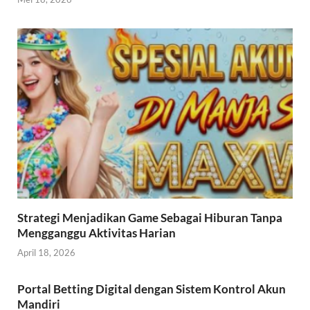
Strategi Menjadikan Game Sebagai Hiburan Tanpa
Mengganggu Aktivitas Harian
April 18, 2026
Portal Betting Digital dengan Sistem Kontrol Akun
Mandiri