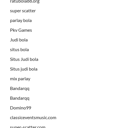
ratubola88.org
super scatter
parlay bola
Pkv Games
Judi bola
situs bola
Situs Judi bola
Situs judi bola
mix parlay
Bandarqq
Bandarqq
Domino99
classiceventsmusic.com
super-scatter.com