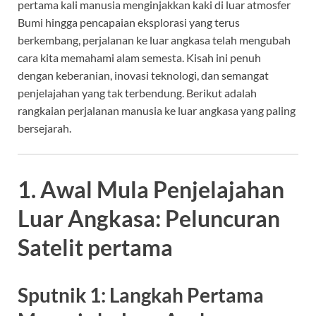
pertama kali manusia menginjakkan kaki di luar atmosfer
Bumi hingga pencapaian eksplorasi yang terus
berkembang, perjalanan ke luar angkasa telah mengubah
cara kita memahami alam semesta. Kisah ini penuh
dengan keberanian, inovasi teknologi, dan semangat
penjelajahan yang tak terbendung. Berikut adalah
rangkaian perjalanan manusia ke luar angkasa yang paling
bersejarah.
1. Awal Mula Penjelajahan
Luar Angkasa: Peluncuran
Satelit pertama
Sputnik 1: Langkah Pertama