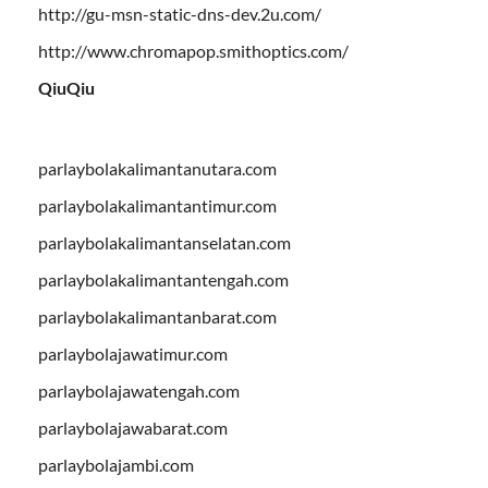
http://gu-msn-static-dns-dev.2u.com/
http://www.chromapop.smithoptics.com/
QiuQiu
parlaybolakalimantanutara.com
parlaybolakalimantantimur.com
parlaybolakalimantanselatan.com
parlaybolakalimantantengah.com
parlaybolakalimantanbarat.com
parlaybolajawatimur.com
parlaybolajawatengah.com
parlaybolajawabarat.com
parlaybolajambi.com