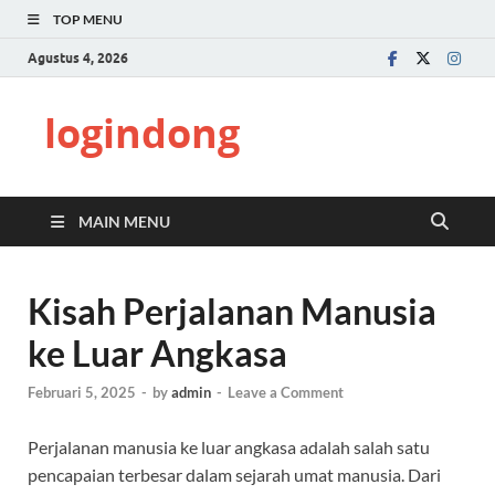
TOP MENU
Agustus 4, 2026
logindong
MAIN MENU
Kisah Perjalanan Manusia
ke Luar Angkasa
Februari 5, 2025
-
by
admin
-
Leave a Comment
Perjalanan manusia ke luar angkasa adalah salah satu
pencapaian terbesar dalam sejarah umat manusia. Dari