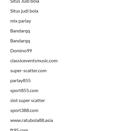
Situs Judi bola
Situs judi bola
mix parlay
Bandarqq
Bandarqq
Domino99
classiceventsmusic.com
super-scatter.com
parlay855
sport855.com
slot super scatter
sport388.com
www.ratubola88.asia
ft95.com