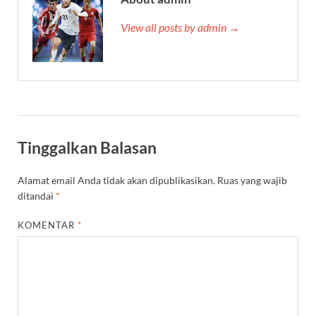
View all posts by admin →
Tinggalkan Balasan
Alamat email Anda tidak akan dipublikasikan.
Ruas yang wajib
ditandai
*
KOMENTAR
*