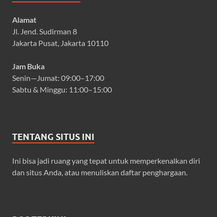
Alamat
Jl. Jend. Sudirman 8
Jakarta Pusat, Jakarta 10110
Jam Buka
Senin—Jumat: 09:00–17:00
Sabtu & Minggu: 11:00–15:00
TENTANG SITUS INI
Ini bisa jadi ruang yang tepat untuk memperkenalkan diri
dan situs Anda, atau menuliskan daftar penghargaan.