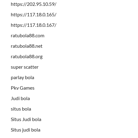
https://202.95.10.59/
https://117.18.0.165/
https://117.18.0.167/
ratubola88.com
ratubola88.net
ratubola88.org
super scatter
parlay bola
Pkv Games
Judi bola
situs bola
Situs Judi bola
Situs judi bola