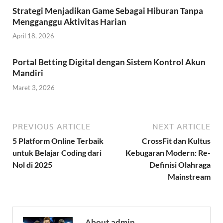
Strategi Menjadikan Game Sebagai Hiburan Tanpa
Mengganggu Aktivitas Harian
April 18, 2026
Portal Betting Digital dengan Sistem Kontrol Akun
Mandiri
Maret 3, 2026
PREVIOUS ARTICLE
NEXT ARTICLE
5 Platform Online Terbaik
CrossFit dan Kultus
untuk Belajar Coding dari
Kebugaran Modern: Re-
Nol di 2025
Definisi Olahraga
Mainstream
About admin