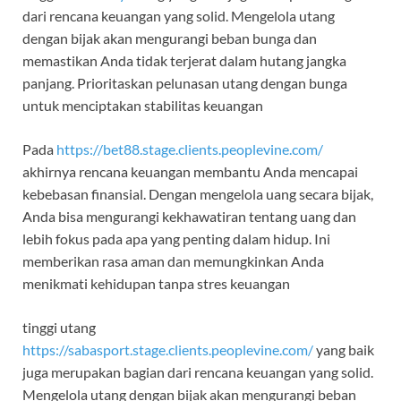
dari rencana keuangan yang solid. Mengelola utang
dengan bijak akan mengurangi beban bunga dan
memastikan Anda tidak terjerat dalam hutang jangka
panjang. Prioritaskan pelunasan utang dengan bunga
untuk menciptakan stabilitas keuangan
Pada
https://bet88.stage.clients.peoplevine.com/
akhirnya rencana keuangan membantu Anda mencapai
kebebasan finansial. Dengan mengelola uang secara bijak,
Anda bisa mengurangi kekhawatiran tentang uang dan
lebih fokus pada apa yang penting dalam hidup. Ini
memberikan rasa aman dan memungkinkan Anda
menikmati kehidupan tanpa stres keuangan
tinggi utang
https://sabasport.stage.clients.peoplevine.com/
yang baik
juga merupakan bagian dari rencana keuangan yang solid.
Mengelola utang dengan bijak akan mengurangi beban