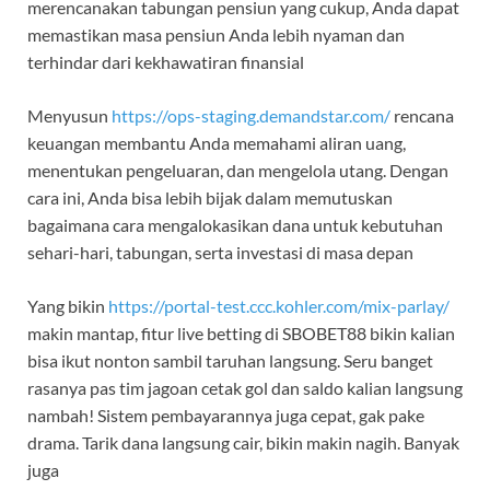
merencanakan tabungan pensiun yang cukup, Anda dapat
memastikan masa pensiun Anda lebih nyaman dan
terhindar dari kekhawatiran finansial
Menyusun
https://ops-staging.demandstar.com/
rencana
keuangan membantu Anda memahami aliran uang,
menentukan pengeluaran, dan mengelola utang. Dengan
cara ini, Anda bisa lebih bijak dalam memutuskan
bagaimana cara mengalokasikan dana untuk kebutuhan
sehari-hari, tabungan, serta investasi di masa depan
Yang bikin
https://portal-test.ccc.kohler.com/mix-parlay/
makin mantap, fitur live betting di SBOBET88 bikin kalian
bisa ikut nonton sambil taruhan langsung. Seru banget
rasanya pas tim jagoan cetak gol dan saldo kalian langsung
nambah! Sistem pembayarannya juga cepat, gak pake
drama. Tarik dana langsung cair, bikin makin nagih. Banyak
juga