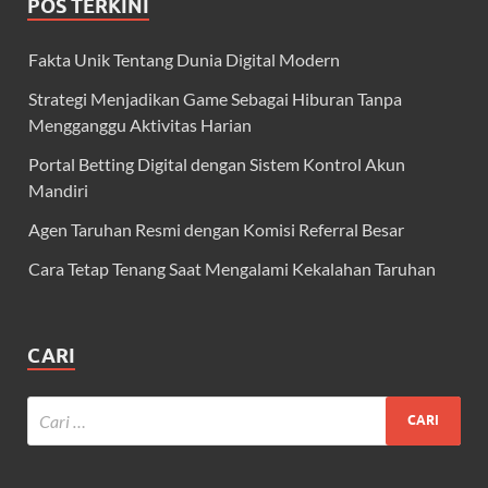
POS TERKINI
Fakta Unik Tentang Dunia Digital Modern
Strategi Menjadikan Game Sebagai Hiburan Tanpa
Mengganggu Aktivitas Harian
Portal Betting Digital dengan Sistem Kontrol Akun
Mandiri
Agen Taruhan Resmi dengan Komisi Referral Besar
Cara Tetap Tenang Saat Mengalami Kekalahan Taruhan
CARI