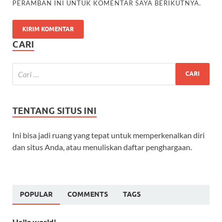
PERAMBAN INI UNTUK KOMENTAR SAYA BERIKUTNYA.
CARI
TENTANG SITUS INI
Ini bisa jadi ruang yang tepat untuk memperkenalkan diri
dan situs Anda, atau menuliskan daftar penghargaan.
POPULAR
COMMENTS
TAGS
Hello world!