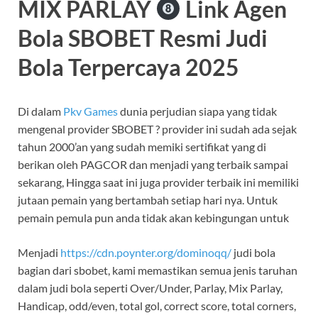
MIX PARLAY
Link Agen
Bola SBOBET Resmi Judi
Bola Terpercaya 2025
Di dalam
Pkv Games
dunia perjudian siapa yang tidak
mengenal provider SBOBET ? provider ini sudah ada sejak
tahun 2000’an yang sudah memiki sertifikat yang di
berikan oleh PAGCOR dan menjadi yang terbaik sampai
sekarang, Hingga saat ini juga provider terbaik ini memiliki
jutaan pemain yang bertambah setiap hari nya. Untuk
pemain pemula pun anda tidak akan kebingungan untuk
Menjadi
https://cdn.poynter.org/dominoqq/
judi bola
bagian dari sbobet, kami memastikan semua jenis taruhan
dalam judi bola seperti Over/Under, Parlay, Mix Parlay,
Handicap, odd/even, total gol, correct score, total corners,