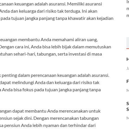
I
anaan keuangan adalah asuransi. Memiliki asuransi
m
nda dan keluarga dari risiko tak terduga. Ini akan
m
pada tujuan jangka panjang tanpa khawatir akan kejadian
keuangan membantu Anda memahami aliran uang,
engan cara ini, Anda bisa lebih bijak dalam memutuskan
han sehari-hari, tabungan, serta investasi di masa
H
J
 penting dalam perencanaan keuangan adalah asuransi.
F
dapat melindungi Anda dan keluarga dari risiko tak
 Anda bisa fokus pada tujuan jangka panjang tanpa
M
S
S
angan dapat membantu Anda merencanakan untuk
ensiun sejak dini. Dengan merencanakan tabungan
M
a pensiun Anda lebih nyaman dan terhindar dari