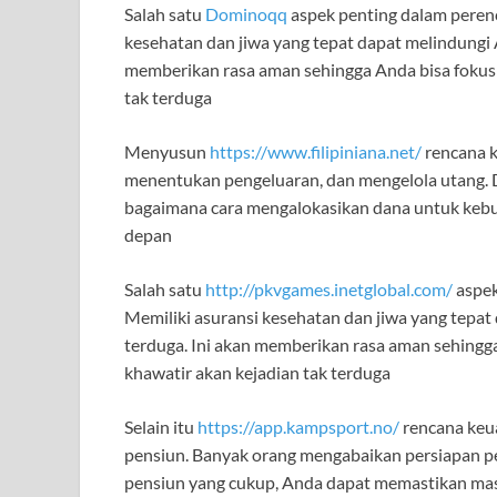
Salah satu
Dominoqq
aspek penting dalam perenc
kesehatan dan jiwa yang tepat dapat melindungi A
memberikan rasa aman sehingga Anda bisa fokus 
tak terduga
Menyusun
https://www.filipiniana.net/
rencana 
menentukan pengeluaran, dan mengelola utang. D
bagaimana cara mengalokasikan dana untuk kebutu
depan
Salah satu
http://pkvgames.inetglobal.com/
aspek
Memiliki asuransi kesehatan dan jiwa yang tepat 
terduga. Ini akan memberikan rasa aman sehingga
khawatir akan kejadian tak terduga
Selain itu
https://app.kampsport.no/
rencana keu
pensiun. Banyak orang mengabaikan persiapan p
pensiun yang cukup, Anda dapat memastikan mas