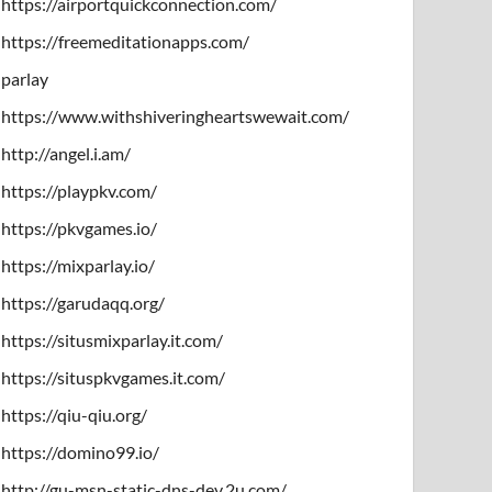
https://airportquickconnection.com/
https://freemeditationapps.com/
parlay
https://www.withshiveringheartswewait.com/
http://angel.i.am/
https://playpkv.com/
https://pkvgames.io/
https://mixparlay.io/
https://garudaqq.org/
https://situsmixparlay.it.com/
https://situspkvgames.it.com/
https://qiu-qiu.org/
https://domino99.io/
http://gu-msn-static-dns-dev.2u.com/