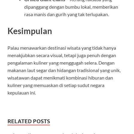
dipanggang dengan bumbu lokal, memberikan
rasa manis dan gurih yang tak terlupakan.
Kesimpulan
Palau menawarkan destinasi wisata yang tidak hanya
menakjubkan secara visual, tetapi juga penuh dengan
pengalaman kuliner yang menggugah selera. Dengan
makanan laut segar dan hidangan tradisional yang unik,
wisatawan dapat menikmati kombinasi hiburan dan
kuliner yang memuaskan di setiap sudut negara
kepulauan ini.
RELATED POSTS