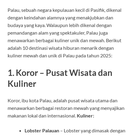
Palau, sebuah negara kepulauan kecil di Pasifik, dikenal
dengan keindahan alamnya yang menakjubkan dan
budaya yang kaya. Walaupun lebih dikenal dengan
pemandangan alam yang spektakuler, Palau juga
menawarkan berbagai kuliner unik dan mewah. Berikut
adalah 10 destinasi wisata hiburan menarik dengan
kuliner mewah dan unik di Palau pada tahun 2025:
1.
Koror – Pusat Wisata dan
Kuliner
Koror, ibu kota Palau, adalah pusat wisata utama dan
menawarkan berbagai restoran mewah yang menyajikan
makanan lokal dan internasional.
Kuliner:
Lobster Palauan
– Lobster yang dimasak dengan