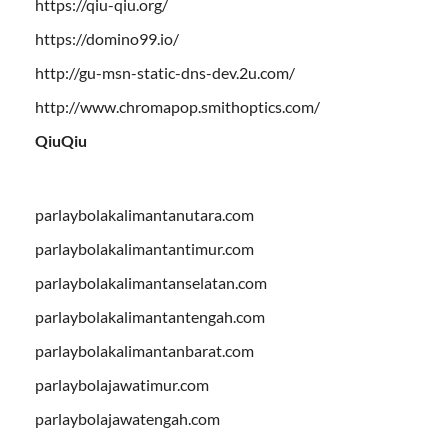
https://qiu-qiu.org/
https://domino99.io/
http://gu-msn-static-dns-dev.2u.com/
http://www.chromapop.smithoptics.com/
QiuQiu
parlaybolakalimantanutara.com
parlaybolakalimantantimur.com
parlaybolakalimantanselatan.com
parlaybolakalimantantengah.com
parlaybolakalimantanbarat.com
parlaybolajawatimur.com
parlaybolajawatengah.com