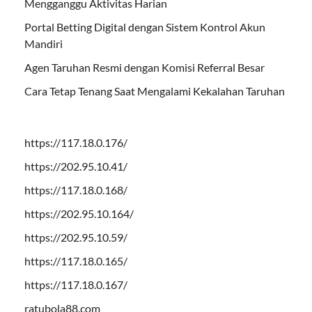
Mengganggu Aktivitas Harian
Portal Betting Digital dengan Sistem Kontrol Akun
Mandiri
Agen Taruhan Resmi dengan Komisi Referral Besar
Cara Tetap Tenang Saat Mengalami Kekalahan Taruhan
https://117.18.0.176/
https://202.95.10.41/
https://117.18.0.168/
https://202.95.10.164/
https://202.95.10.59/
https://117.18.0.165/
https://117.18.0.167/
ratubola88.com