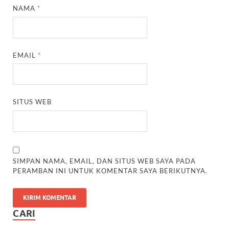
NAMA
*
EMAIL
*
SITUS WEB
SIMPAN NAMA, EMAIL, DAN SITUS WEB SAYA PADA
PERAMBAN INI UNTUK KOMENTAR SAYA BERIKUTNYA.
CARI