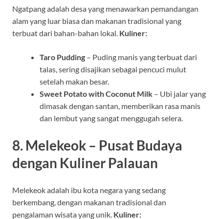
Ngatpang adalah desa yang menawarkan pemandangan
alam yang luar biasa dan makanan tradisional yang
terbuat dari bahan-bahan lokal.
Kuliner:
Taro Pudding
– Puding manis yang terbuat dari
talas, sering disajikan sebagai pencuci mulut
setelah makan besar.
Sweet Potato with Coconut Milk
– Ubi jalar yang
dimasak dengan santan, memberikan rasa manis
dan lembut yang sangat menggugah selera.
8.
Melekeok – Pusat Budaya
dengan Kuliner Palauan
Melekeok adalah ibu kota negara yang sedang
berkembang, dengan makanan tradisional dan
pengalaman wisata yang unik.
Kuliner: