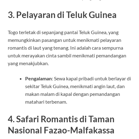
3.
Pelayaran di Teluk Guinea
Togo terletak di sepanjang pantai Teluk Guinea, yang
memungkinkan pasangan untuk menikmati pelayaran
romantis di laut yang tenang. Ini adalah cara sempurna
untuk merayakan cinta sambil menikmati pemandangan
yang menakjubkan.
Pengalaman
: Sewa kapal pribadi untuk berlayar di
sekitar Teluk Guinea, menikmati angin laut, dan
makan malam di kapal dengan pemandangan
matahari terbenam.
4.
Safari Romantis di Taman
Nasional Fazao-Malfakassa