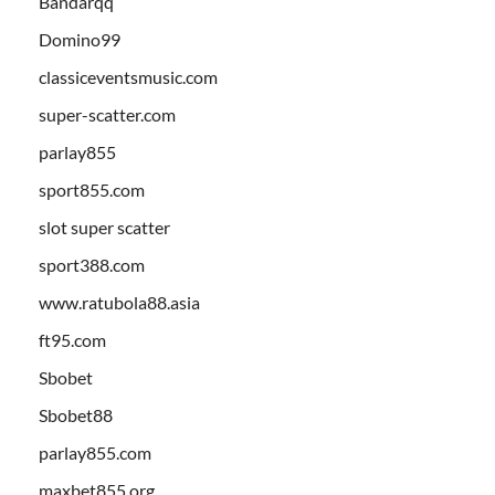
Bandarqq
Domino99
classiceventsmusic.com
super-scatter.com
parlay855
sport855.com
slot super scatter
sport388.com
www.ratubola88.asia
ft95.com
Sbobet
Sbobet88
parlay855.com
maxbet855.org