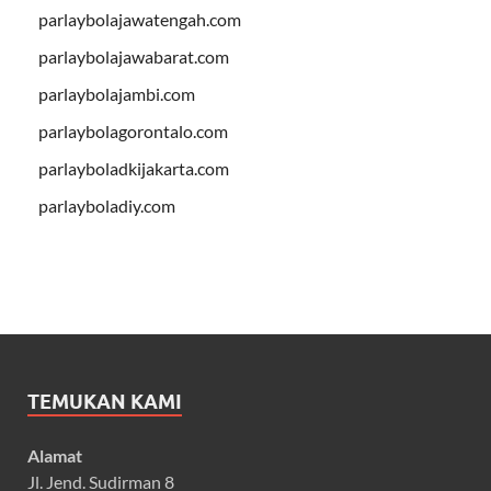
parlaybolajawatengah.com
parlaybolajawabarat.com
parlaybolajambi.com
parlaybolagorontalo.com
parlayboladkijakarta.com
parlayboladiy.com
TEMUKAN KAMI
Alamat
Jl. Jend. Sudirman 8