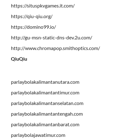
https://situspkvgames.it.com/
https://qiu-qiu.org/
https://domino99.io/
http://gu-msn-static-dns-dev.2u.com/
http://www.chromapop.smithoptics.com/
QiuQiu
parlaybolakalimantanutara.com
parlaybolakalimantantimur.com
parlaybolakalimantanselatan.com
parlaybolakalimantantengah.com
parlaybolakalimantanbarat.com
parlaybolajawatimur.com