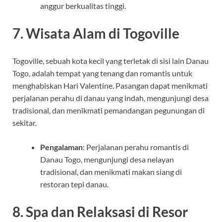
anggur berkualitas tinggi.
7.
Wisata Alam di Togoville
Togoville, sebuah kota kecil yang terletak di sisi lain Danau
Togo, adalah tempat yang tenang dan romantis untuk
menghabiskan Hari Valentine. Pasangan dapat menikmati
perjalanan perahu di danau yang indah, mengunjungi desa
tradisional, dan menikmati pemandangan pegunungan di
sekitar.
Pengalaman
: Perjalanan perahu romantis di
Danau Togo, mengunjungi desa nelayan
tradisional, dan menikmati makan siang di
restoran tepi danau.
8.
Spa dan Relaksasi di Resor