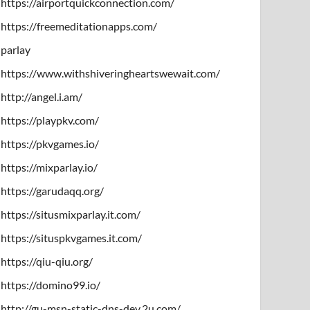
https://airportquickconnection.com/
https://freemeditationapps.com/
parlay
https://www.withshiveringheartswewait.com/
http://angel.i.am/
https://playpkv.com/
https://pkvgames.io/
https://mixparlay.io/
https://garudaqq.org/
https://situsmixparlay.it.com/
https://situspkvgames.it.com/
https://qiu-qiu.org/
https://domino99.io/
http://gu-msn-static-dns-dev.2u.com/