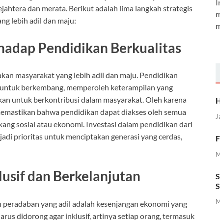
I
jahtera dan merata. Berikut adalah lima langkah strategis
m
 lebih adil dan maju:
m
hadap Pendidikan Berkualitas
kan masyarakat yang lebih adil dan maju. Pendidikan
n untuk berkembang, memperoleh keterampilan yang
kan untuk berkontribusi dalam masyarakat. Oleh karena
H
 memastikan bahwa pendidikan dapat diakses oleh semua
J
ang sosial atau ekonomi. Investasi dalam pendidikan dari
jadi prioritas untuk menciptakan generasi yang cerdas,
F
M
usif dan Berkelanjutan
S
S
M
 peradaban yang adil adalah kesenjangan ekonomi yang
us didorong agar inklusif, artinya setiap orang, termasuk